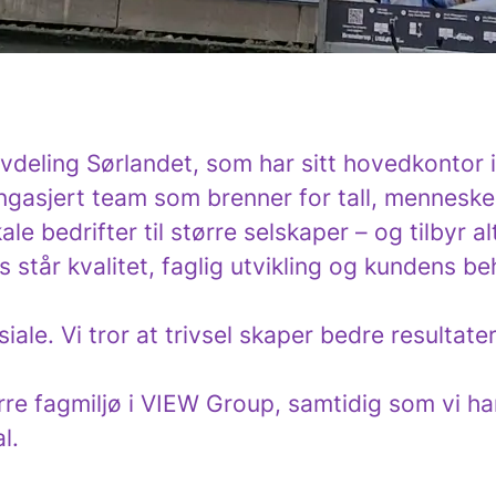
vdeling Sørlandet, som har sitt hovedkontor i
engasjert team som brenner for tall, menneske
ale bedrifter til større selskaper – og tilbyr 
 står kvalitet, faglig utvikling og kundens be
iale. Vi tror at trivsel skaper bedre resultate
ørre fagmiljø i VIEW Group, samtidig som vi h
l.